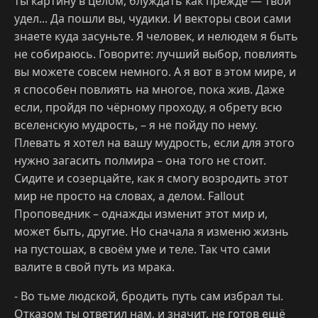
ты картину в целом, блуждать как прежде — твой
удел... Да пошли вы, чудики. И векторы свои сами
знаете куда засуньте. Я человек, и нелюдем я быть
не собираюсь. Говорите: лучший выбор, повлиять
вы можете совсем немного. А я вот в этом мире, и
я способен повлиять на многое, пока жив. Даже
если, пройдя по чёрному проходу, я обрету всю
вселенскую мудрость, – я не пойду по нему.
Плевать я хотел на вашу мудрость, если для этого
нужно загасить полмира – она того не стоит.
Сидите и созерцайте, как я смогу возродить этот
мир не просто на словах, а делом. Fallout
Проповедник – однажды изменит этот мир и,
может быть, другие. Но сначала я изменю жизнь
на пустошах, в своём уме и теле. Так что сами
валите в свой путь из мрака.
- Во тьме людской, бродить путь сам избрал ты.
Отказом ты ответил нам, и значит, не готов ещё