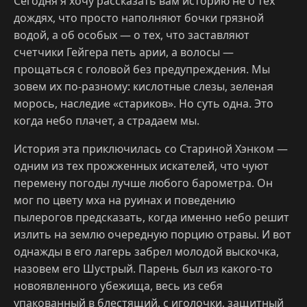
Сегодня я хочу рассказать вам историю не о тех
дождях, что просто наполняют бочки грязной
водой, а об особых — о тех, что заставляют
счетчики Гейгера петь арии, а волосы —
прощаться с головой без предупреждения. Мы
зовем их по-разному: кислотные слезы, зеленая
морось, наследие «стариков». Но суть одна. Это
когда небо плачет, а страдаем мы.
История эта приключилась со Стариной Хэнком —
одним из тех прожженных искателей, что чуют
перемену погоды лучше любого барометра. Он
мог по цвету мха на руинах и поведению
пылерогов предсказать, когда именно небо решит
излить на землю очередную порцию отравы. И вот
однажды в его лагерь забрел молодой выскочка,
назовем его Шустрый. Парень был из какого-то
новоявленного убежища, весь из себя
упакованный в блестящий, с иголочки, защитный