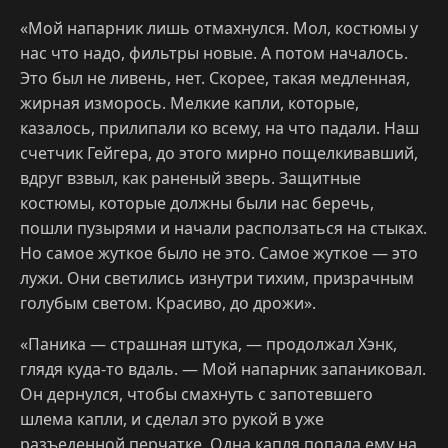
«Мой напарник лишь отмахнулся. Мол, костюмы у
нас что надо, фильтры новые. А потом началось.
Это был не ливень, нет. Скорее, такая медленная,
жирная изморось. Мелкие капли, которые,
казалось, прилипали ко всему, на что падали. Наш
счетчик Гейгера, до этого мирно пощелкивавший,
вдруг взвыл, как раненый зверь. Защитные
костюмы, которые должны были нас беречь,
пошли пузырями и начали расползаться на стыках.
Но самое жуткое было не это. Самое жуткое — это
лужи. Они светились изнутри тихим, призрачным
голубым светом. Красиво, до дрожи».
«Паника — страшная штука, — продолжал Хэнк,
глядя куда-то вдаль. — Мой напарник запаниковал.
Он дернулся, чтобы смахнуть с запотевшего
шлема капли, и сделал это рукой в уже
разъеденной перчатке. Одна капля попала ему на